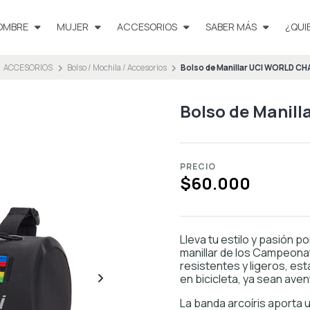
OMBRE
MUJER
ACCESORIOS
SABER MÁS
¿QUI
ACCESORIOS
Bolso / Mochila / Accesorios
Bolso de Manillar UCI WORLD C
Bolso de Manil
PRECIO
$60.000
Lleva tu estilo y pasión po
manillar de los Campeona
resistentes y ligeros, est
en bicicleta, ya sean aven
La banda arcoíris aporta un