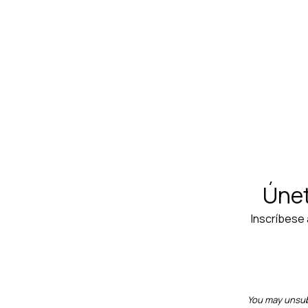
Maillot Santini Gravel Fango Women - Mil
$67.500
$90.000
Únet
Inscríbese 
You may unsubs