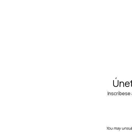
Chaqueta Hombre Santini - Vega Absolu
$250.000
Únet
Inscríbese 
You may unsubs