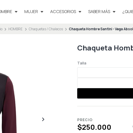
OMBRE
MUJER
ACCESORIOS
SABER MÁS
¿QUI
io
HOMBRE
Chaquetas / Chalecos
Chaqueta Hombre Santini - Vega Abso
Chaqueta Hombr
Talla
PRECIO
$250.000