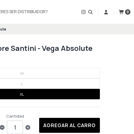
ERES SER DISTRIBUIDOR?
0
lute
e Santini - Vega Absolute
M
L
XL
Cantidad
AGREGAR AL CARRO