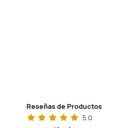
Poleron Santini UCI WORLD CHAMPION
$80.000
Reseñas de Productos
5.0