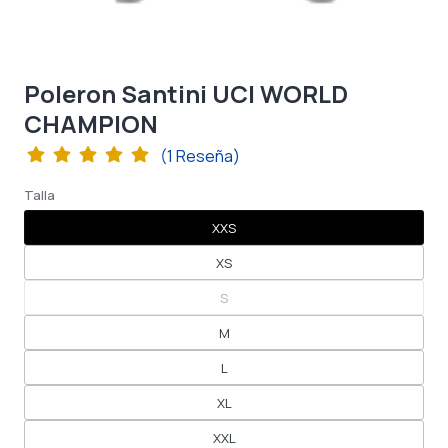
Poleron Santini UCI WORLD
CHAMPION
(1 Reseña)
Talla
XXS
XS
S
M
L
XL
XXL