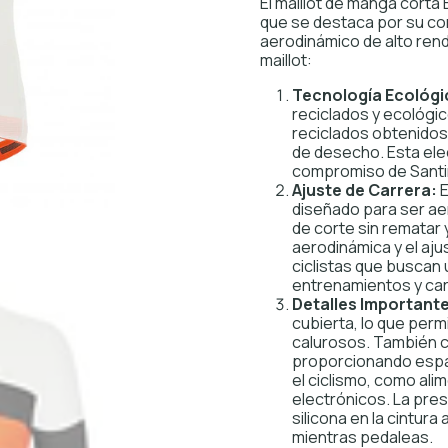
El maillot de manga cort
que se destaca por su com
aerodinámico de alto rend
maillot:
Tecnología Ecológi
reciclados y ecológi
reciclados obtenidos 
de desecho. Esta elec
compromiso de Santin
Ajuste de Carrera:
E
diseñado para ser ae
de corte sin rematar 
aerodinámica y el aju
ciclistas que buscan
entrenamientos y car
Detalles Important
cubierta, lo que perm
calurosos. También cu
proporcionando espac
el ciclismo, como ali
electrónicos. La pre
silicona en la cintur
mientras pedaleas.