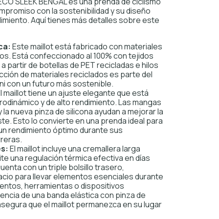
a ECO SLEEK BENGAL es una prenda de ciclismo
promiso con la sostenibilidad y su diseño
imiento. Aquí tienes más detalles sobre este
ca:
Este maillot está fabricado con materiales
cos. Está confeccionado al 100% con tejidos
a partir de botellas de PET recicladas e hilos
ción de materiales reciclados es parte del
i con un futuro más sostenible.
l maillot tiene un ajuste elegante que está
rodinámico y de alto rendimiento. Las mangas
y la nueva pinza de silicona ayudan a mejorar la
ste. Esto lo convierte en una prenda ideal para
 un rendimiento óptimo durante sus
reras.
es:
El maillot incluye una cremallera larga
ite una regulación térmica efectiva en días
enta con un triple bolsillo trasero,
io para llevar elementos esenciales durante
mentos, herramientas o dispositivos
sencia de una banda elástica con pinza de
a asegura que el maillot permanezca en su lugar