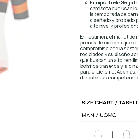
Equipo Trek-Segaf
camiseta que usan lo
la temporada de carre
diseñado y probado p
alto nivel y profesion
En resumen, el maillot d
prenda de ciclismo que co
compromiso con la sosteni
reciclados y su diseño ae
que buscan un alto rendim
bolsillos traseros y la pin
para el ciclismo. Además,
durante sus competencia