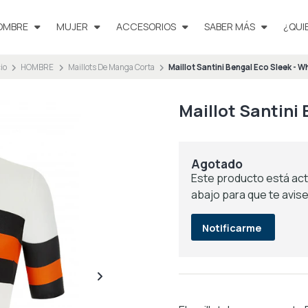
OMBRE
MUJER
ACCESORIOS
SABER MÁS
¿QUI
cio
HOMBRE
Maillots De Manga Corta
Maillot Santini Bengal Eco Sleek - W
Maillot Santini 
Agotado
Este producto está act
abajo para que te avis
Notificarme