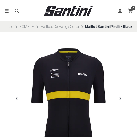
0
Inicio
HOMBRE
Maillots De Manga Corta
Maillot Santini Pirelli - Black