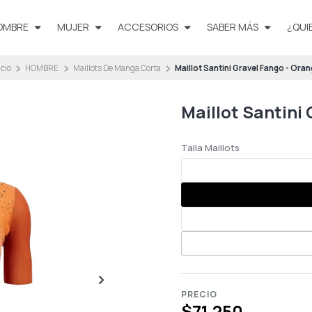
OMBRE
MUJER
ACCESORIOS
SABER MÁS
¿QUI
icio
HOMBRE
Maillots De Manga Corta
Maillot Santini Gravel Fango - Ora
Maillot Santini
Talla Maillots
PRECIO
$71.250