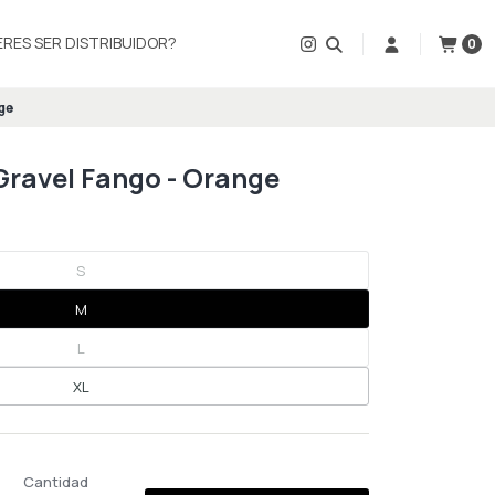
ERES SER DISTRIBUIDOR?
0
nge
 Gravel Fango - Orange
S
M
L
XL
Cantidad