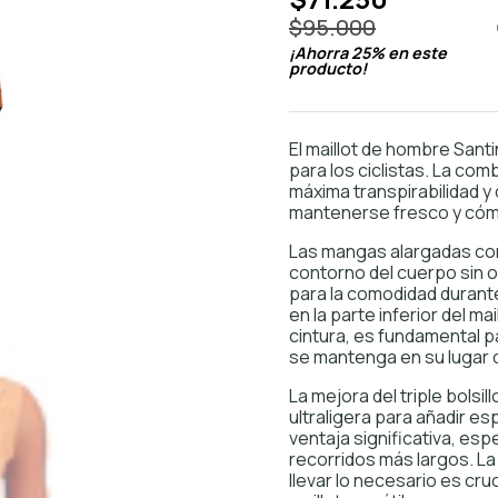
$95.000
¡Ahorra
25
% en este
producto!
El maillot de hombre San
para los ciclistas. La com
máxima transpirabilidad y 
mantenerse fresco y cómo
Las mangas alargadas con
contorno del cuerpo sin o
para la comodidad durante
en la parte inferior del ma
cintura, es fundamental p
se mantenga en su lugar du
La mejora del triple bolsi
ultraligera para añadir e
ventaja significativa, es
recorridos más largos. La
llevar lo necesario es cruc