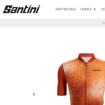
SANTINI SALE
UNISEX
H
In